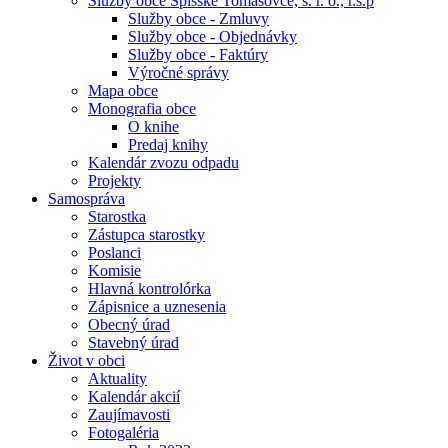
Služby obce Spišské Tomášovce, s. r. o., r.s.p
Služby obce - Zmluvy
Služby obce - Objednávky
Služby obce - Faktúry
Výročné správy
Mapa obce
Monografia obce
O knihe
Predaj knihy
Kalendár zvozu odpadu
Projekty
Samospráva
Starostka
Zástupca starostky
Poslanci
Komisie
Hlavná kontrolórka
Zápisnice a uznesenia
Obecný úrad
Stavebný úrad
Život v obci
Aktuality
Kalendár akcií
Zaujímavosti
Fotogaléria