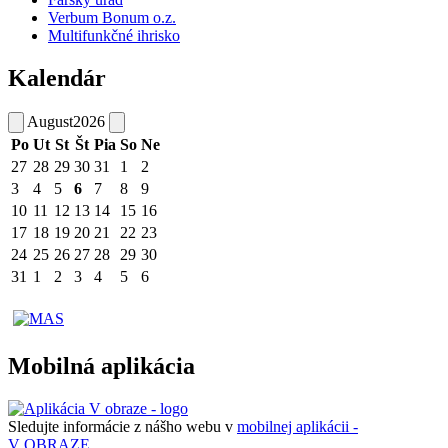
Verbum Bonum o.z.
Multifunkčné ihrisko
Kalendár
August
2026
Po
Ut
St
Št
Pia
So
Ne
27
28
29
30
31
1
2
3
4
5
6
7
8
9
10
11
12
13
14
15
16
17
18
19
20
21
22
23
24
25
26
27
28
29
30
31
1
2
3
4
5
6
Mobilná aplikácia
Sledujte informácie z nášho webu v
mobilnej aplikácii -
V OBRAZE.