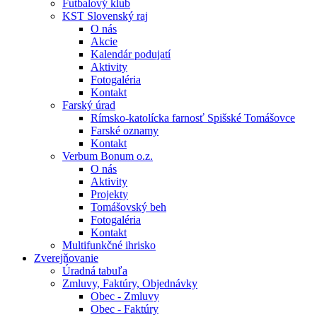
Futbalový klub
KST Slovenský raj
O nás
Akcie
Kalendár podujatí
Aktivity
Fotogaléria
Kontakt
Farský úrad
Rímsko-katolícka farnosť Spišské Tomášovce
Farské oznamy
Kontakt
Verbum Bonum o.z.
O nás
Aktivity
Projekty
Tomášovský beh
Fotogaléria
Kontakt
Multifunkčné ihrisko
Zverejňovanie
Úradná tabuľa
Zmluvy, Faktúry, Objednávky
Obec - Zmluvy
Obec - Faktúry