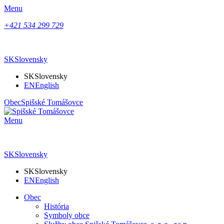
Menu
+421 534 299 729
SK
Slovensky
SK
Slovensky
EN
English
Obec
Spišské Tomášovce
Menu
SK
Slovensky
SK
Slovensky
EN
English
Obec
História
Symboly obce