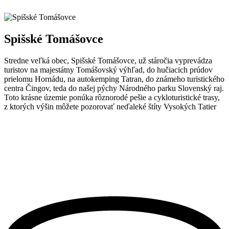
Spišské Tomášovce
Stredne veľká obec, Spišské Tomášovce, už stáročia vyprevádza
turistov na majestátny Tomášovský výhľad, do hučiacich prúdov
prielomu Hornádu, na autokemping Tatran, do známeho turistického
centra Čingov, teda do našej pýchy Národného parku Slovenský raj.
Toto krásne územie ponúka rôznorodé pešie a cykloturistické trasy,
z ktorých výšin môžete pozorovať neďaleké štíty Vysokých Tatier