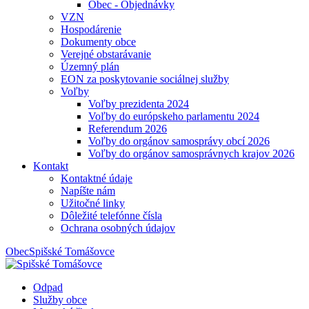
Obec - Objednávky
VZN
Hospodárenie
Dokumenty obce
Verejné obstarávanie
Územný plán
EON za poskytovanie sociálnej služby
Voľby
Voľby prezidenta 2024
Voľby do európskeho parlamentu 2024
Referendum 2026
Voľby do orgánov samosprávy obcí 2026
Voľby do orgánov samosprávnych krajov 2026
Kontakt
Kontaktné údaje
Napíšte nám
Užitočné linky
Dôležité telefónne čísla
Ochrana osobných údajov
Obec
Spišské Tomášovce
Odpad
Služby obce