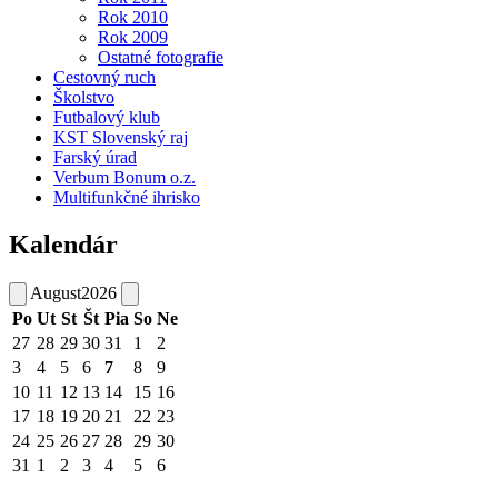
Rok 2010
Rok 2009
Ostatné fotografie
Cestovný ruch
Školstvo
Futbalový klub
KST Slovenský raj
Farský úrad
Verbum Bonum o.z.
Multifunkčné ihrisko
Kalendár
August
2026
Po
Ut
St
Št
Pia
So
Ne
27
28
29
30
31
1
2
3
4
5
6
7
8
9
10
11
12
13
14
15
16
17
18
19
20
21
22
23
24
25
26
27
28
29
30
31
1
2
3
4
5
6