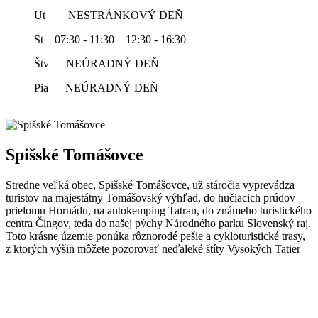
Ut NESTRÁNKOVÝ DEŇ
St 07:30 - 11:30 12:30 - 16:30
Štv NEÚRADNÝ DEŇ
Pia NEÚRADNÝ DEŇ
Spišské Tomášovce
Stredne veľká obec, Spišské Tomášovce, už stáročia vyprevádza
turistov na majestátny Tomášovský výhľad, do hučiacich prúdov
prielomu Hornádu, na autokemping Tatran, do známeho turistického
centra Čingov, teda do našej pýchy Národného parku Slovenský raj.
Toto krásne územie ponúka rôznorodé pešie a cykloturistické trasy,
z ktorých výšin môžete pozorovať neďaleké štíty Vysokých Tatier