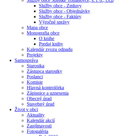
Služby obce Spišské Tomášovce, s. r. o., r.s.p
Služby obce - Zmluvy
Služby obce - Objednávky
Služby obce - Faktúry
Výročné správy
Mapa obce
Monografia obce
O knihe
Predaj knihy
Kalendár zvozu odpadu
Projekty
Samospráva
Starostka
Zástupca starostky
Poslanci
Komisie
Hlavná kontrolórka
Zápisnice a uznesenia
Obecný úrad
Stavebný úrad
Život v obci
Aktuality
Kalendár akcií
Zaujímavosti
Fotogaléria