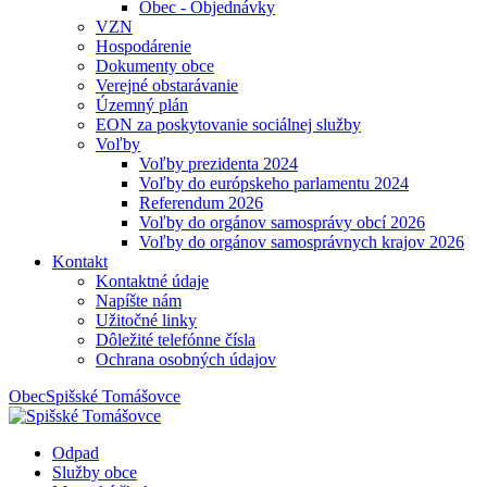
Obec - Objednávky
VZN
Hospodárenie
Dokumenty obce
Verejné obstarávanie
Územný plán
EON za poskytovanie sociálnej služby
Voľby
Voľby prezidenta 2024
Voľby do európskeho parlamentu 2024
Referendum 2026
Voľby do orgánov samosprávy obcí 2026
Voľby do orgánov samosprávnych krajov 2026
Kontakt
Kontaktné údaje
Napíšte nám
Užitočné linky
Dôležité telefónne čísla
Ochrana osobných údajov
Obec
Spišské Tomášovce
Odpad
Služby obce