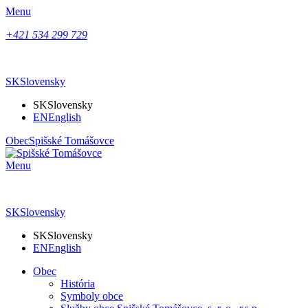
Menu
+421 534 299 729
SK
Slovensky
SK
Slovensky
EN
English
Obec
Spišské Tomášovce
Menu
SK
Slovensky
SK
Slovensky
EN
English
Obec
História
Symboly obce