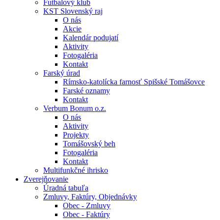
Futbalový klub
KST Slovenský raj
O nás
Akcie
Kalendár podujatí
Aktivity
Fotogaléria
Kontakt
Farský úrad
Rímsko-katolícka farnosť Spišské Tomášovce
Farské oznamy
Kontakt
Verbum Bonum o.z.
O nás
Aktivity
Projekty
Tomášovský beh
Fotogaléria
Kontakt
Multifunkčné ihrisko
Zverejňovanie
Úradná tabuľa
Zmluvy, Faktúry, Objednávky
Obec - Zmluvy
Obec - Faktúry