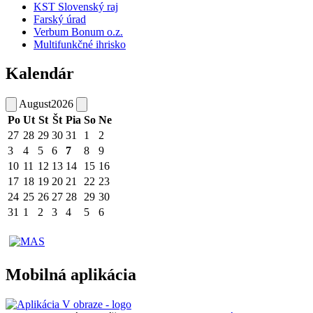
KST Slovenský raj
Farský úrad
Verbum Bonum o.z.
Multifunkčné ihrisko
Kalendár
August
2026
Po
Ut
St
Št
Pia
So
Ne
27
28
29
30
31
1
2
3
4
5
6
7
8
9
10
11
12
13
14
15
16
17
18
19
20
21
22
23
24
25
26
27
28
29
30
31
1
2
3
4
5
6
Mobilná aplikácia