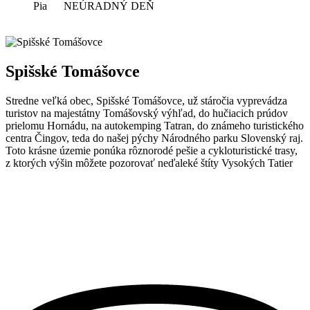
Pia NEÚRADNÝ DEŇ
Spišské Tomášovce
Stredne veľká obec, Spišské Tomášovce, už stáročia vyprevádza
turistov na majestátny Tomášovský výhľad, do hučiacich prúdov
prielomu Hornádu, na autokemping Tatran, do známeho turistického
centra Čingov, teda do našej pýchy Národného parku Slovenský raj.
Toto krásne územie ponúka rôznorodé pešie a cykloturistické trasy,
z ktorých výšin môžete pozorovať neďaleké štíty Vysokých Tatier