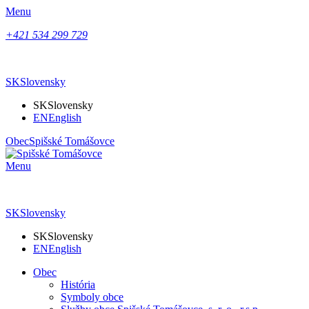
Menu
+421 534 299 729
SK
Slovensky
SK
Slovensky
EN
English
Obec
Spišské Tomášovce
Menu
SK
Slovensky
SK
Slovensky
EN
English
Obec
História
Symboly obce