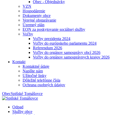
Obec - Objednávky
VZN
Hospodárenie
Dokumenty obce
Verejné obstarávanie
Územný plán
EON za poskytovanie sociálnej služby
Voľby
Voľby prezidenta 2024
Voľby do európskeho parlamentu 2024
Referendum 2026
Voľby do orgánov samosprávy obcí 2026
Voľby do orgánov samosprávnych krajov 2026
Kontakt
Kontaktné údaje
Napíšte nám
Užitočné linky
Dôležité telefónne čísla
Ochrana osobných údajov
Obec
Spišské Tomášovce
Odpad
Služby obce