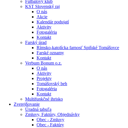
Futbalový klub
KST Slovenský raj
O nás
Akcie
Kalendár podujatí
Aktivity
Fotogaléria
Kontakt
Farský úrad
Rímsko-katolícka farnosť Spišské Tomášovce
Farské oznamy
Kontakt
Verbum Bonum o.z.
O nás
Aktivity
Projekty
Tomášovský beh
Fotogaléria
Kontakt
Multifunkčné ihrisko
Zverejňovanie
Úradná tabuľa
Zmluvy, Faktúry, Objednávky
Obec - Zmluvy
Obec - Faktúry