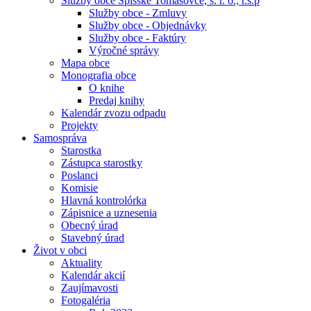
Služby obce Spišské Tomášovce, s. r. o., r.s.p
Služby obce - Zmluvy
Služby obce - Objednávky
Služby obce - Faktúry
Výročné správy
Mapa obce
Monografia obce
O knihe
Predaj knihy
Kalendár zvozu odpadu
Projekty
Samospráva
Starostka
Zástupca starostky
Poslanci
Komisie
Hlavná kontrolórka
Zápisnice a uznesenia
Obecný úrad
Stavebný úrad
Život v obci
Aktuality
Kalendár akcií
Zaujímavosti
Fotogaléria