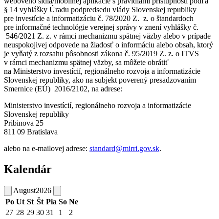
webového sídla/mobilnej aplikácie s pravidlami prístupnosti podľa
§ 14 vyhlášky Úradu podpredsedu vlády Slovenskej republiky
pre investície a informatizáciu č. 78/2020 Z. z. o štandardoch
pre informačné technológie verejnej správy v znení vyhlášky č.
546/2021 Z. z. v rámci mechanizmu spätnej väzby alebo v prípade
neuspokojivej odpovede na žiadosť o informáciu alebo obsah, ktorý
je vyňatý z rozsahu pôsobnosti zákona č. 95/2019 Z. z. o ITVS
v rámci mechanizmu spätnej väzby, sa môžete obrátiť
na Ministerstvo investícií, regionálneho rozvoja a informatizácie
Slovenskej republiky, ako na subjekt poverený presadzovaním
Smernice (EÚ) 2016/2102, na adrese:
Ministerstvo investícií, regionálneho rozvoja a informatizácie
Slovenskej republiky
Pribinova 25
811 09 Bratislava
alebo na e-mailovej adrese:
standard@mirri.gov.sk
.
Kalendár
August
2026
Po
Ut
St
Št
Pia
So
Ne
27
28
29
30
31
1
2