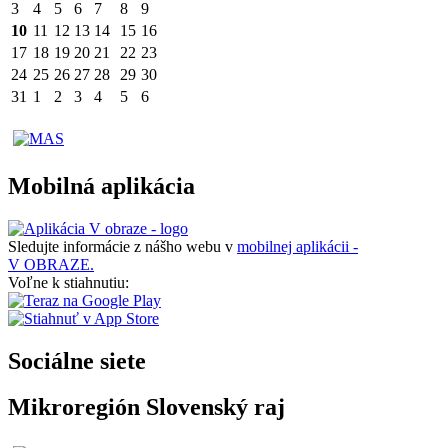
3
4
5
6
7
8
9
10
11
12
13
14
15
16
17
18
19
20
21
22
23
24
25
26
27
28
29
30
31
1
2
3
4
5
6
Mobilná aplikácia
Sledujte informácie z nášho webu v
mobilnej aplikácii -
V OBRAZE.
Voľne k stiahnutiu:
Sociálne siete
Mikroregión Slovenský raj