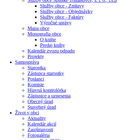
Služby obce Spišské Tomášovce, s. r. o., r.s.p
Služby obce - Zmluvy
Služby obce - Objednávky
Služby obce - Faktúry
Výročné správy
Mapa obce
Monografia obce
O knihe
Predaj knihy
Kalendár zvozu odpadu
Projekty
Samospráva
Starostka
Zástupca starostky
Poslanci
Komisie
Hlavná kontrolórka
Zápisnice a uznesenia
Obecný úrad
Stavebný úrad
Život v obci
Aktuality
Kalendár akcií
Zaujímavosti
Fotogaléria