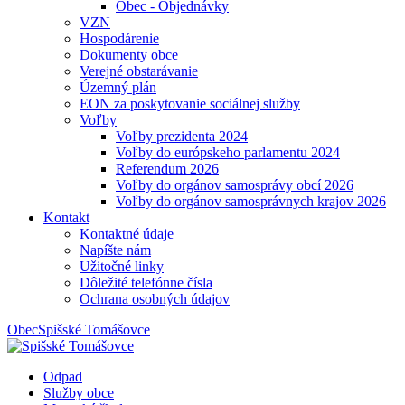
Obec - Objednávky
VZN
Hospodárenie
Dokumenty obce
Verejné obstarávanie
Územný plán
EON za poskytovanie sociálnej služby
Voľby
Voľby prezidenta 2024
Voľby do európskeho parlamentu 2024
Referendum 2026
Voľby do orgánov samosprávy obcí 2026
Voľby do orgánov samosprávnych krajov 2026
Kontakt
Kontaktné údaje
Napíšte nám
Užitočné linky
Dôležité telefónne čísla
Ochrana osobných údajov
Obec
Spišské Tomášovce
Odpad
Služby obce