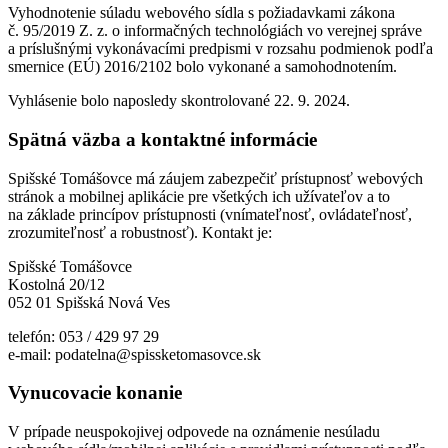
Vyhodnotenie súladu webového sídla s požiadavkami zákona
č. 95/2019 Z. z. o informačných technológiách vo verejnej správe
a príslušnými vykonávacími predpismi v rozsahu podmienok podľa
smernice (EÚ) 2016/2102 bolo vykonané a samohodnotením.
Vyhlásenie bolo naposledy skontrolované 22. 9. 2024.
Spätná väzba a kontaktné informácie
Spišské Tomášovce má záujem zabezpečiť prístupnosť webových
stránok a mobilnej aplikácie pre všetkých ich užívateľov a to
na základe princípov prístupnosti (vnímateľnosť, ovládateľnosť,
zrozumiteľnosť a robustnosť). Kontakt je:
Spišské Tomášovce
Kostolná 20/12
052 01 Spišská Nová Ves
telefón: 053 / 429 97 29
e-mail: podatelna@spissketomasovce.sk
Vynucovacie konanie
V prípade neuspokojivej odpovede na oznámenie nesúladu