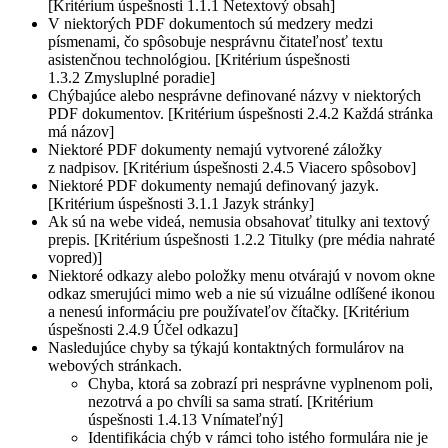
[Kritérium úspešnosti 1.1.1 Netextový obsah]
V niektorých PDF dokumentoch sú medzery medzi
písmenami, čo spôsobuje nesprávnu čitateľnosť textu
asistenčnou technológiou. [Kritérium úspešnosti
1.3.2 Zmysluplné poradie]
Chýbajúce alebo nesprávne definované názvy v niektorých
PDF dokumentov. [Kritérium úspešnosti 2.4.2 Každá stránka
má názov]
Niektoré PDF dokumenty nemajú vytvorené záložky
z nadpisov. [Kritérium úspešnosti 2.4.5 Viacero spôsobov]
Niektoré PDF dokumenty nemajú definovaný jazyk.
[Kritérium úspešnosti 3.1.1 Jazyk stránky]
Ak sú na webe videá, nemusia obsahovať titulky ani textový
prepis. [Kritérium úspešnosti 1.2.2 Titulky (pre média nahraté
vopred)]
Niektoré odkazy alebo položky menu otvárajú v novom okne
odkaz smerujúci mimo web a nie sú vizuálne odlíšené ikonou
a nenesú informáciu pre používateľov čítačky. [Kritérium
úspešnosti 2.4.9 Účel odkazu]
Nasledujúce chyby sa týkajú kontaktných formulárov na
webových stránkach.
Chyba, ktorá sa zobrazí pri nesprávne vyplnenom poli,
nezotrvá a po chvíli sa sama stratí. [Kritérium
úspešnosti 1.4.13 Vnímateľný]
Identifikácia chýb v rámci toho istého formulára nie je