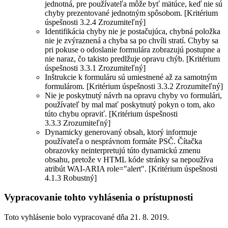
jednotná, pre používateľa môže byť mätúce, keď nie sú
chyby prezentované jednotným spôsobom. [Kritérium
úspešnosti 3.2.4 Zrozumiteľný]
Identifikácia chyby nie je postačujúca, chybná položka
nie je zvýraznená a chyba sa po chvíli stratí. Chyby sa
pri pokuse o odoslanie formulára zobrazujú postupne a
nie naraz, čo takisto predlžuje opravu chýb. [Kritérium
úspešnosti 3.3.1 Zrozumiteľný]
Inštrukcie k formuláru sú umiestnené až za samotným
formulárom. [Kritérium úspešnosti 3.3.2 Zrozumiteľný]
Nie je poskytnutý návrh na opravu chyby vo formulári,
používateľ by mal mať poskytnutý pokyn o tom, ako
túto chybu opraviť. [Kritérium úspešnosti
3.3.3 Zrozumiteľný]
Dynamicky generovaný obsah, ktorý informuje
používateľa o nesprávnom formáte PSČ. Čítačka
obrazovky neinterpretujú túto dynamickú zmenu
obsahu, pretože v HTML kóde stránky sa nepoužíva
atribút WAI-ARIA role="alert". [Kritérium úspešnosti
4.1.3 Robustný]
Vypracovanie tohto vyhlásenia o prístupnosti
Toto vyhlásenie bolo vypracované dňa 21. 8. 2019.