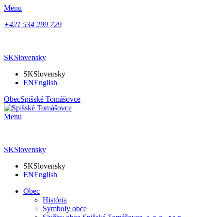
Menu
+421 534 299 729
SK
Slovensky
SK
Slovensky
EN
English
Obec
Spišské Tomášovce
Menu
SK
Slovensky
SK
Slovensky
EN
English
Obec
História
Symboly obce