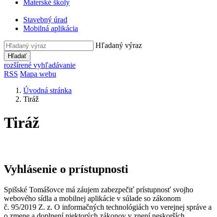
Materské školy
Stavebný úrad
Mobilná aplikácia
Hľadaný výraz
Hľadať
rozšírené vyhľadávanie
RSS
Mapa webu
Úvodná stránka
Tiráž
Tiráž
Vyhlásenie o prístupnosti
Spišské Tomášovce má záujem zabezpečiť prístupnosť svojho
webového sídla a mobilnej aplikácie v súlade so zákonom
č. 95/2019 Z. z. O informačných technológiách vo verejnej správe a
o zmene a doplnení niektorých zákonov v znení neskorších