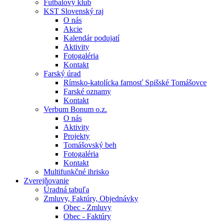
Futbalový klub
KST Slovenský raj
O nás
Akcie
Kalendár podujatí
Aktivity
Fotogaléria
Kontakt
Farský úrad
Rímsko-katolícka farnosť Spišské Tomášovce
Farské oznamy
Kontakt
Verbum Bonum o.z.
O nás
Aktivity
Projekty
Tomášovský beh
Fotogaléria
Kontakt
Multifunkčné ihrisko
Zverejňovanie
Úradná tabuľa
Zmluvy, Faktúry, Objednávky
Obec - Zmluvy
Obec - Faktúry