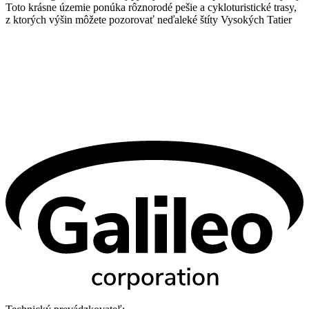
Toto krásne územie ponúka rôznorodé pešie a cykloturistické trasy,
z ktorých výšin môžete pozorovať neďaleké štíty Vysokých Tatier