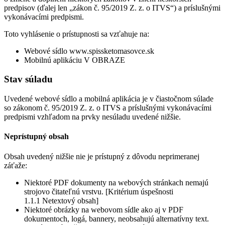
predpisov (ďalej len „zákon č. 95/2019 Z. z. o ITVS“) a príslušnými
vykonávacími predpismi.
Toto vyhlásenie o prístupnosti sa vzťahuje na:
Webové sídlo www.spissketomasovce.sk
Mobilnú aplikáciu V OBRAZE
Stav súladu
Uvedené webové sídlo a mobilná aplikácia je v čiastočnom súlade
so zákonom č. 95/2019 Z. z. o ITVS a príslušnými vykonávacími
predpismi vzhľadom na prvky nesúladu uvedené nižšie.
Neprístupný obsah
Obsah uvedený nižšie nie je prístupný z dôvodu neprimeranej
záťaže:
Niektoré PDF dokumenty na webových stránkach nemajú
strojovo čitateľnú vrstvu. [Kritérium úspešnosti
1.1.1 Netextový obsah]
Niektoré obrázky na webovom sídle ako aj v PDF
dokumentoch, logá, bannery, neobsahujú alternatívny text.