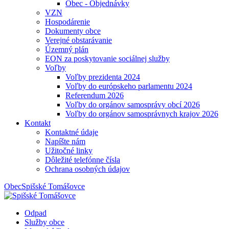
Obec - Objednávky
VZN
Hospodárenie
Dokumenty obce
Verejné obstarávanie
Územný plán
EON za poskytovanie sociálnej služby
Voľby
Voľby prezidenta 2024
Voľby do európskeho parlamentu 2024
Referendum 2026
Voľby do orgánov samosprávy obcí 2026
Voľby do orgánov samosprávnych krajov 2026
Kontakt
Kontaktné údaje
Napíšte nám
Užitočné linky
Dôležité telefónne čísla
Ochrana osobných údajov
Obec
Spišské Tomášovce
Odpad
Služby obce