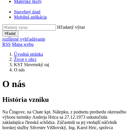
Materské školy
Stavebný úrad
Mobilná aplikácia
Hľadaný výraz
Hľadať
rozšírené vyhľadávanie
RSS
Mapa webu
Úvodná stránka
Život v obci
KST Slovenský raj
O nás
O nás
História vzniku
Na Čingove, na Chate kpt. Nálepku, z podnetu predsedu okresného
výboru turistiky Andreja Hrica sa 27.12.1973 uskutočnila
zakladajúca členská schôdza. Zúčastnili sa jej vtedajší náčelník
horskej služby Silvester Višňovský, Ing. Karol Hric, správca