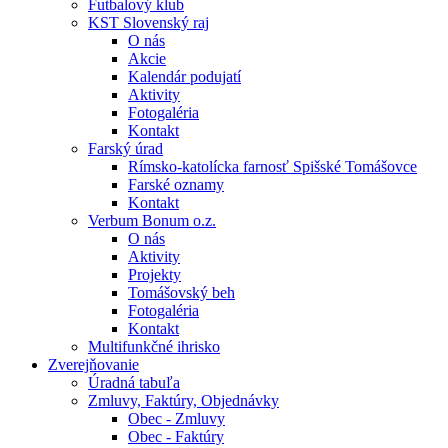
Futbalový klub
KST Slovenský raj
O nás
Akcie
Kalendár podujatí
Aktivity
Fotogaléria
Kontakt
Farský úrad
Rímsko-katolícka farnosť Spišské Tomášovce
Farské oznamy
Kontakt
Verbum Bonum o.z.
O nás
Aktivity
Projekty
Tomášovský beh
Fotogaléria
Kontakt
Multifunkčné ihrisko
Zverejňovanie
Úradná tabuľa
Zmluvy, Faktúry, Objednávky
Obec - Zmluvy
Obec - Faktúry