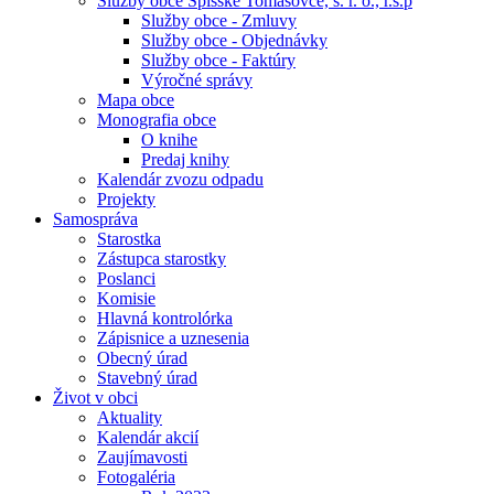
Služby obce Spišské Tomášovce, s. r. o., r.s.p
Služby obce - Zmluvy
Služby obce - Objednávky
Služby obce - Faktúry
Výročné správy
Mapa obce
Monografia obce
O knihe
Predaj knihy
Kalendár zvozu odpadu
Projekty
Samospráva
Starostka
Zástupca starostky
Poslanci
Komisie
Hlavná kontrolórka
Zápisnice a uznesenia
Obecný úrad
Stavebný úrad
Život v obci
Aktuality
Kalendár akcií
Zaujímavosti
Fotogaléria