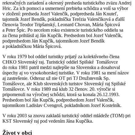
rekreačných zariadení a okresný predseda turistického zväzu Andrej
Hric. Za ich pomoci a usmernení prebieha schôdza a volí sa výbor
v zložení: predseda Jozef Valenčík, podpredseda Ján Knuteľ,
tajomník Jozef Bendík, pokladníčka Terézia Valenčíková a ďalší
členovia Teodor Tripšanský, Leonard Chovan, Mária Špicová
a Peter Špic. Po necelom roku existencie turistického oddielu sa
za člena prihlásil aj Ján Kupčík. Predsedom bol Jozef Valenčík,
podpredsedom Ján Kupčík, tajomníkom Jozef Bendík
a pokladníčkou Mária Špicová.
V roku 1979 bol oddiel turistiky prijatý za kolektívneho člena
CHKO Slovenský raj. Turistický oddiel Spišské Tomášovce
do roku 1981 patril medzi najlepšie na Slovensku a dosahoval
úspechy aj vo vysokohorskej turistike. V roku 1981 sa mení názov
aj zastrešenie. Odteraz už nie OT pri TJ Družstevník Sp.
Tomášovce, ale Klub slovenských turistov Slovenský raj Spišské
Tomášovce. V roku 1989 má klub 32 členov. 20. výročie si
pripomenuli na výročnej schôdzi, ktorá sa konala 26.12.1993.
Predsedom bol Ján Kupčík, podpredsedom Jozef Valenčík,
tajomníkom Ladislav Cvengroš, pokladníkom Jozef Kostelník.
V roku 2003 sa znovu zakladá turistický oddiel mládeže (TOM) pri
KST Slovenský raj pod vedením Jána Kupčíka.
Život v obci