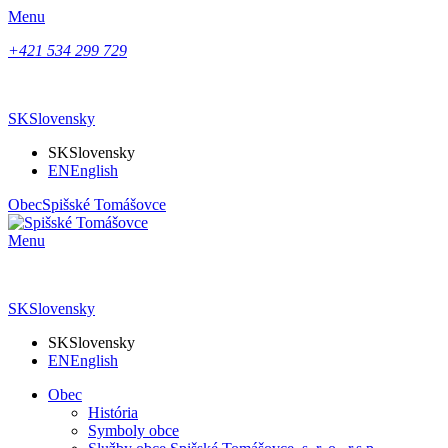
Menu
+421 534 299 729
SK
Slovensky
SK
Slovensky
EN
English
Obec
Spišské Tomášovce
Menu
SK
Slovensky
SK
Slovensky
EN
English
Obec
História
Symboly obce