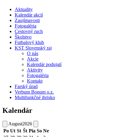
Aktuality
Kalendár akcií
Zaujímavosti
Fotogaléria
Cestovný ruch
Školstvo
Futbalový klub
KST Slovenský raj
O nás
Akcie
Kalendár podujatí
Aktivity
Fotogaléria
Kontakt
Farský úrad
Verbum Bonum o.z.
Multifunkčné ihrisko
Kalendár
August
2026
Po
Ut
St
Št
Pia
So
Ne