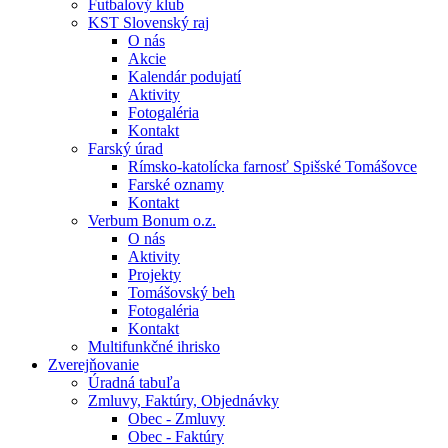
Futbalový klub
KST Slovenský raj
O nás
Akcie
Kalendár podujatí
Aktivity
Fotogaléria
Kontakt
Farský úrad
Rímsko-katolícka farnosť Spišské Tomášovce
Farské oznamy
Kontakt
Verbum Bonum o.z.
O nás
Aktivity
Projekty
Tomášovský beh
Fotogaléria
Kontakt
Multifunkčné ihrisko
Zverejňovanie
Úradná tabuľa
Zmluvy, Faktúry, Objednávky
Obec - Zmluvy
Obec - Faktúry