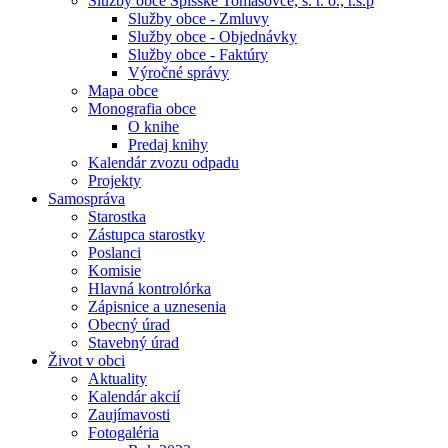
Služby obce Spišské Tomášovce, s. r. o., r.s.p
Služby obce - Zmluvy
Služby obce - Objednávky
Služby obce - Faktúry
Výročné správy
Mapa obce
Monografia obce
O knihe
Predaj knihy
Kalendár zvozu odpadu
Projekty
Samospráva
Starostka
Zástupca starostky
Poslanci
Komisie
Hlavná kontrolórka
Zápisnice a uznesenia
Obecný úrad
Stavebný úrad
Život v obci
Aktuality
Kalendár akcií
Zaujímavosti
Fotogaléria