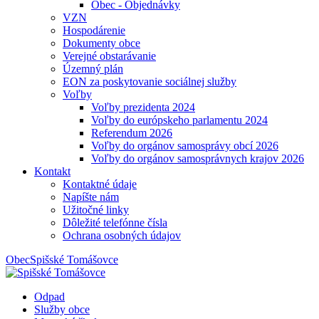
Obec - Objednávky
VZN
Hospodárenie
Dokumenty obce
Verejné obstarávanie
Územný plán
EON za poskytovanie sociálnej služby
Voľby
Voľby prezidenta 2024
Voľby do európskeho parlamentu 2024
Referendum 2026
Voľby do orgánov samosprávy obcí 2026
Voľby do orgánov samosprávnych krajov 2026
Kontakt
Kontaktné údaje
Napíšte nám
Užitočné linky
Dôležité telefónne čísla
Ochrana osobných údajov
Obec
Spišské Tomášovce
Odpad
Služby obce