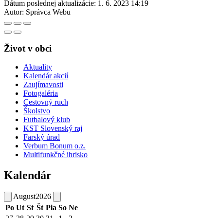
Dátum poslednej aktualizácie:
1. 6. 2023 14:19
Autor:
Správca Webu
Život v obci
Aktuality
Kalendár akcií
Zaujímavosti
Fotogaléria
Cestovný ruch
Školstvo
Futbalový klub
KST Slovenský raj
Farský úrad
Verbum Bonum o.z.
Multifunkčné ihrisko
Kalendár
August
2026
Po
Ut
St
Št
Pia
So
Ne