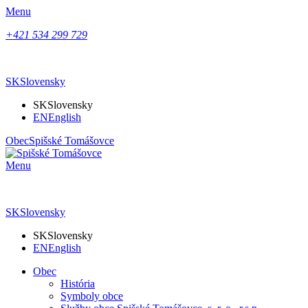
Menu
+421 534 299 729
SK
Slovensky
SK
Slovensky
EN
English
Obec
Spišské Tomášovce
Menu
SK
Slovensky
SK
Slovensky
EN
English
Obec
História
Symboly obce