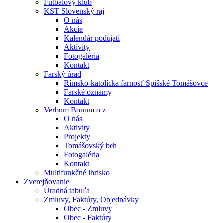
Futbalový klub
KST Slovenský raj
O nás
Akcie
Kalendár podujatí
Aktivity
Fotogaléria
Kontakt
Farský úrad
Rímsko-katolícka farnosť Spišské Tomášovce
Farské oznamy
Kontakt
Verbum Bonum o.z.
O nás
Aktivity
Projekty
Tomášovský beh
Fotogaléria
Kontakt
Multifunkčné ihrisko
Zverejňovanie
Úradná tabuľa
Zmluvy, Faktúry, Objednávky
Obec - Zmluvy
Obec - Faktúry