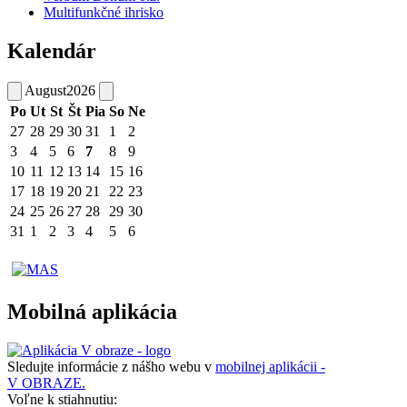
Multifunkčné ihrisko
Kalendár
August
2026
Po
Ut
St
Št
Pia
So
Ne
27
28
29
30
31
1
2
3
4
5
6
7
8
9
10
11
12
13
14
15
16
17
18
19
20
21
22
23
24
25
26
27
28
29
30
31
1
2
3
4
5
6
Mobilná aplikácia
Sledujte informácie z nášho webu v
mobilnej aplikácii -
V OBRAZE.
Voľne k stiahnutiu: