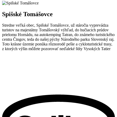
Spišské Tomášovce
Stredne veľká obec, Spišské Tomášovce, už stáročia vyprevádza
turistov na majestátny Tomášovský výhľad, do hučiacich prúdov
prielomu Hornádu, na autokemping Tatran, do známeho turistického
centra Čingov, teda do našej pýchy Národného parku Slovenský raj.
Toto krásne územie ponúka rôznorodé pešie a cykloturistické trasy,
z ktorých výšin môžete pozorovať neďaleké štíty Vysokých Tatier