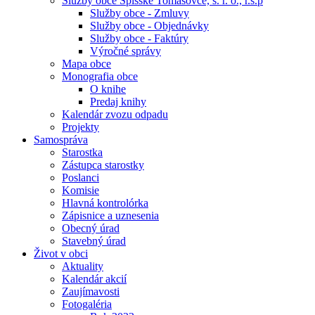
Služby obce Spišské Tomášovce, s. r. o., r.s.p
Služby obce - Zmluvy
Služby obce - Objednávky
Služby obce - Faktúry
Výročné správy
Mapa obce
Monografia obce
O knihe
Predaj knihy
Kalendár zvozu odpadu
Projekty
Samospráva
Starostka
Zástupca starostky
Poslanci
Komisie
Hlavná kontrolórka
Zápisnice a uznesenia
Obecný úrad
Stavebný úrad
Život v obci
Aktuality
Kalendár akcií
Zaujímavosti
Fotogaléria