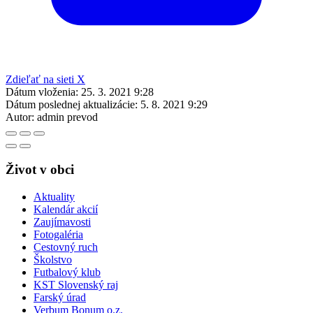
Zdieľať na sieti X
Dátum vloženia:
25. 3. 2021 9:28
Dátum poslednej aktualizácie:
5. 8. 2021 9:29
Autor:
admin prevod
Život v obci
Aktuality
Kalendár akcií
Zaujímavosti
Fotogaléria
Cestovný ruch
Školstvo
Futbalový klub
KST Slovenský raj
Farský úrad
Verbum Bonum o.z.