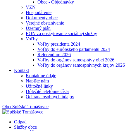
Obec - Objednávky
VZN
Hospodárenie
Dokumenty obce
Verejné obstarávanie
Územný plán
EON za poskytovanie sociálnej služby
Voľby
Voľby prezidenta 2024
Voľby do európskeho parlamentu 2024
Referendum 2026
Voľby do orgánov samosprávy obcí 2026
Voľby do orgánov samosprávnych krajov 2026
Kontakt
Kontaktné údaje
Napíšte nám
Užitočné linky
Dôležité telefónne čísla
Ochrana osobných údajov
Obec
Spišské Tomášovce
Odpad
Služby obce