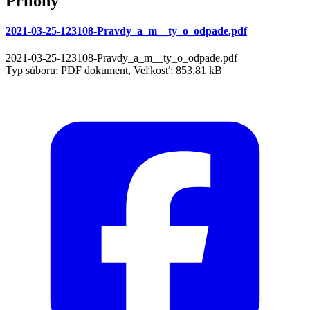
Prílohy
2021-03-25-123108-Pravdy_a_m__ty_o_odpade.pdf
2021-03-25-123108-Pravdy_a_m__ty_o_odpade.pdf
Typ súboru: PDF dokument, Veľkosť: 853,81 kB