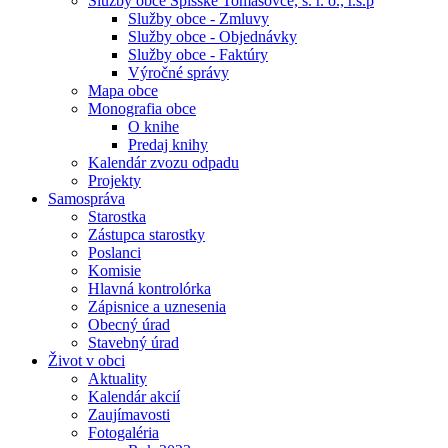
Služby obce Spišské Tomášovce, s. r. o., r.s.p
Služby obce - Zmluvy
Služby obce - Objednávky
Služby obce - Faktúry
Výročné správy
Mapa obce
Monografia obce
O knihe
Predaj knihy
Kalendár zvozu odpadu
Projekty
Samospráva
Starostka
Zástupca starostky
Poslanci
Komisie
Hlavná kontrolórka
Zápisnice a uznesenia
Obecný úrad
Stavebný úrad
Život v obci
Aktuality
Kalendár akcií
Zaujímavosti
Fotogaléria