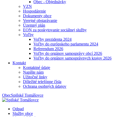
Obec - Objednávky
VZN
Hospodárenie
Dokumenty obce
Verejné obstarávanie
Územný plán
EON za poskytovanie sociálnej služby
Voľby
Voľby prezidenta 2024
Voľby do európskeho parlamentu 2024
Referendum 2026
Voľby do orgánov samosprávy obcí 2026
Voľby do orgánov samosprávnych krajov 2026
Kontakt
Kontaktné údaje
Napíšte nám
Užitočné linky
Dôležité telefónne čísla
Ochrana osobných údajov
Obec
Spišské Tomášovce
Odpad
Služby obce