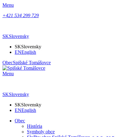
Menu
+421 534 299 729
SK
Slovensky
SK
Slovensky
EN
English
Obec
Spišské Tomášovce
Menu
SK
Slovensky
SK
Slovensky
EN
English
Obec
História
Symboly obce