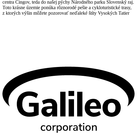
centra Čingov, teda do našej pýchy Národného parku Slovenský raj.
Toto krásne územie ponúka rôznorodé pešie a cykloturistické trasy,
z ktorých výšin môžete pozorovať neďaleké štíty Vysokých Tatier