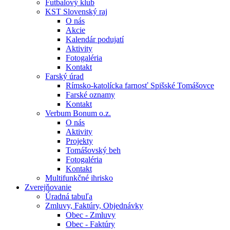
Futbalový klub
KST Slovenský raj
O nás
Akcie
Kalendár podujatí
Aktivity
Fotogaléria
Kontakt
Farský úrad
Rímsko-katolícka farnosť Spišské Tomášovce
Farské oznamy
Kontakt
Verbum Bonum o.z.
O nás
Aktivity
Projekty
Tomášovský beh
Fotogaléria
Kontakt
Multifunkčné ihrisko
Zverejňovanie
Úradná tabuľa
Zmluvy, Faktúry, Objednávky
Obec - Zmluvy
Obec - Faktúry