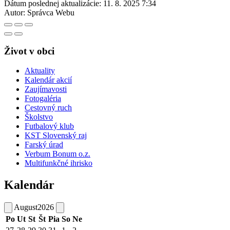
Dátum poslednej aktualizácie:
11. 8. 2025 7:34
Autor:
Správca Webu
Život v obci
Aktuality
Kalendár akcií
Zaujímavosti
Fotogaléria
Cestovný ruch
Školstvo
Futbalový klub
KST Slovenský raj
Farský úrad
Verbum Bonum o.z.
Multifunkčné ihrisko
Kalendár
August
2026
Po
Ut
St
Št
Pia
So
Ne