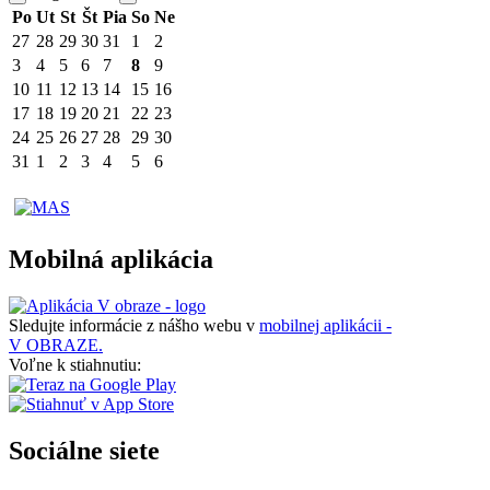
Po
Ut
St
Št
Pia
So
Ne
27
28
29
30
31
1
2
3
4
5
6
7
8
9
10
11
12
13
14
15
16
17
18
19
20
21
22
23
24
25
26
27
28
29
30
31
1
2
3
4
5
6
Mobilná aplikácia
Sledujte informácie z nášho webu v
mobilnej aplikácii -
V OBRAZE.
Voľne k stiahnutiu:
Sociálne siete