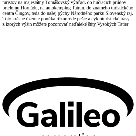
turistov na majestátny Tomášovský výhľad, do hučiacich prúdov
prielomu Hornádu, na autokemping Tatran, do známeho turistického
centra Čingov, teda do našej pýchy Národného parku Slovenský raj.
Toto krásne územie ponúka rôznorodé pešie a cykloturistické trasy,
z ktorých výšin môžete pozorovať neďaleké štíty Vysokých Tatier