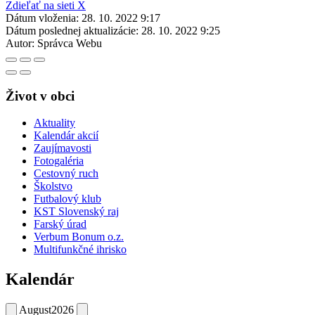
Zdieľať na sieti X
Dátum vloženia:
28. 10. 2022 9:17
Dátum poslednej aktualizácie:
28. 10. 2022 9:25
Autor:
Správca Webu
Život v obci
Aktuality
Kalendár akcií
Zaujímavosti
Fotogaléria
Cestovný ruch
Školstvo
Futbalový klub
KST Slovenský raj
Farský úrad
Verbum Bonum o.z.
Multifunkčné ihrisko
Kalendár
August
2026