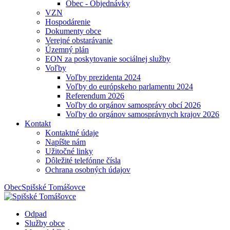
Obec - Objednávky
VZN
Hospodárenie
Dokumenty obce
Verejné obstarávanie
Územný plán
EON za poskytovanie sociálnej služby
Voľby
Voľby prezidenta 2024
Voľby do európskeho parlamentu 2024
Referendum 2026
Voľby do orgánov samosprávy obcí 2026
Voľby do orgánov samosprávnych krajov 2026
Kontakt
Kontaktné údaje
Napíšte nám
Užitočné linky
Dôležité telefónne čísla
Ochrana osobných údajov
Obec
Spišské Tomášovce
Odpad
Služby obce