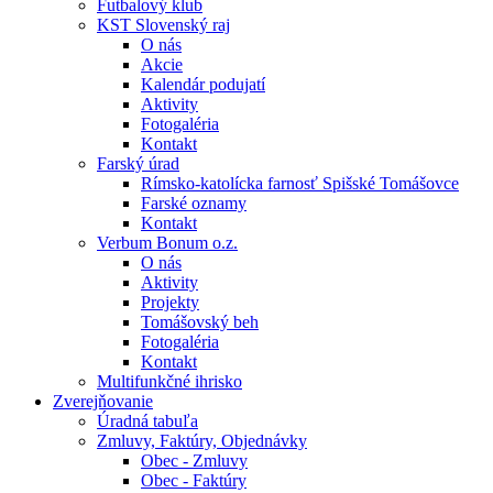
Futbalový klub
KST Slovenský raj
O nás
Akcie
Kalendár podujatí
Aktivity
Fotogaléria
Kontakt
Farský úrad
Rímsko-katolícka farnosť Spišské Tomášovce
Farské oznamy
Kontakt
Verbum Bonum o.z.
O nás
Aktivity
Projekty
Tomášovský beh
Fotogaléria
Kontakt
Multifunkčné ihrisko
Zverejňovanie
Úradná tabuľa
Zmluvy, Faktúry, Objednávky
Obec - Zmluvy
Obec - Faktúry