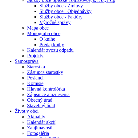
Služby obce Spišské Tomášovce, s. r. o., r.s.p
Služby obce - Zmluvy
Služby obce - Objednávky
Služby obce - Faktúry
Výročné správy
Mapa obce
Monografia obce
O knihe
Predaj knihy
Kalendár zvozu odpadu
Projekty
Samospráva
Starostka
Zástupca starostky
Poslanci
Komisie
Hlavná kontrolórka
Zápisnice a uznesenia
Obecný úrad
Stavebný úrad
Život v obci
Aktuality
Kalendár akcií
Zaujímavosti
Fotogaléria