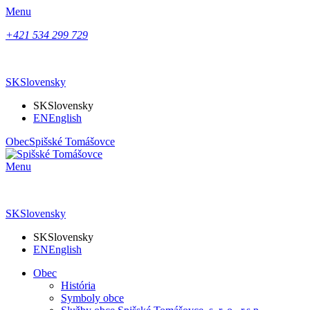
Menu
+421 534 299 729
SK
Slovensky
SK
Slovensky
EN
English
Obec
Spišské Tomášovce
Menu
SK
Slovensky
SK
Slovensky
EN
English
Obec
História
Symboly obce