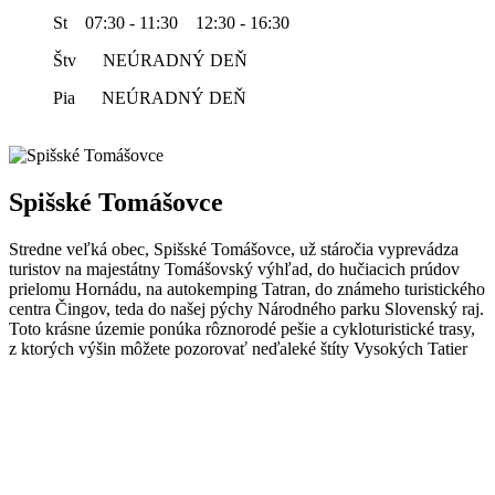
St 07:30 - 11:30 12:30 - 16:30
Štv NEÚRADNÝ DEŇ
Pia NEÚRADNÝ DEŇ
Spišské Tomášovce
Stredne veľká obec, Spišské Tomášovce, už stáročia vyprevádza
turistov na majestátny Tomášovský výhľad, do hučiacich prúdov
prielomu Hornádu, na autokemping Tatran, do známeho turistického
centra Čingov, teda do našej pýchy Národného parku Slovenský raj.
Toto krásne územie ponúka rôznorodé pešie a cykloturistické trasy,
z ktorých výšin môžete pozorovať neďaleké štíty Vysokých Tatier