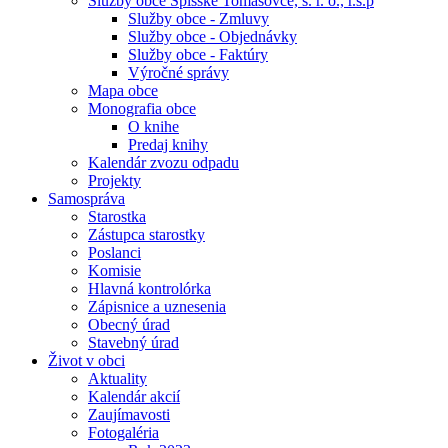
Služby obce Spišské Tomášovce, s. r. o., r.s.p
Služby obce - Zmluvy
Služby obce - Objednávky
Služby obce - Faktúry
Výročné správy
Mapa obce
Monografia obce
O knihe
Predaj knihy
Kalendár zvozu odpadu
Projekty
Samospráva
Starostka
Zástupca starostky
Poslanci
Komisie
Hlavná kontrolórka
Zápisnice a uznesenia
Obecný úrad
Stavebný úrad
Život v obci
Aktuality
Kalendár akcií
Zaujímavosti
Fotogaléria