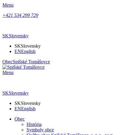
Menu
+421 534 299 729
SK
Slovensky
SK
Slovensky
EN
English
Obec
Spišské Tomášovce
Menu
SK
Slovensky
SK
Slovensky
EN
English
Obec
História
Symboly obce