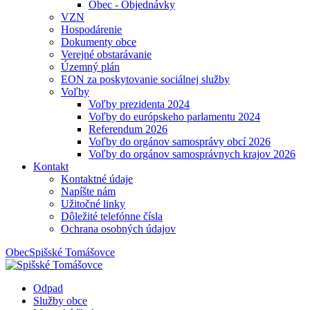
Obec - Objednávky
VZN
Hospodárenie
Dokumenty obce
Verejné obstarávanie
Územný plán
EON za poskytovanie sociálnej služby
Voľby
Voľby prezidenta 2024
Voľby do európskeho parlamentu 2024
Referendum 2026
Voľby do orgánov samosprávy obcí 2026
Voľby do orgánov samosprávnych krajov 2026
Kontakt
Kontaktné údaje
Napíšte nám
Užitočné linky
Dôležité telefónne čísla
Ochrana osobných údajov
Obec
Spišské Tomášovce
Odpad
Služby obce