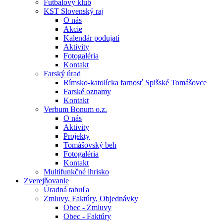
Futbalový klub
KST Slovenský raj
O nás
Akcie
Kalendár podujatí
Aktivity
Fotogaléria
Kontakt
Farský úrad
Rímsko-katolícka farnosť Spišské Tomášovce
Farské oznamy
Kontakt
Verbum Bonum o.z.
O nás
Aktivity
Projekty
Tomášovský beh
Fotogaléria
Kontakt
Multifunkčné ihrisko
Zverejňovanie
Úradná tabuľa
Zmluvy, Faktúry, Objednávky
Obec - Zmluvy
Obec - Faktúry