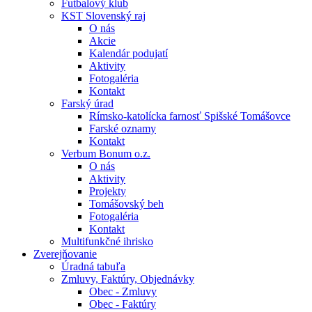
Futbalový klub
KST Slovenský raj
O nás
Akcie
Kalendár podujatí
Aktivity
Fotogaléria
Kontakt
Farský úrad
Rímsko-katolícka farnosť Spišské Tomášovce
Farské oznamy
Kontakt
Verbum Bonum o.z.
O nás
Aktivity
Projekty
Tomášovský beh
Fotogaléria
Kontakt
Multifunkčné ihrisko
Zverejňovanie
Úradná tabuľa
Zmluvy, Faktúry, Objednávky
Obec - Zmluvy
Obec - Faktúry