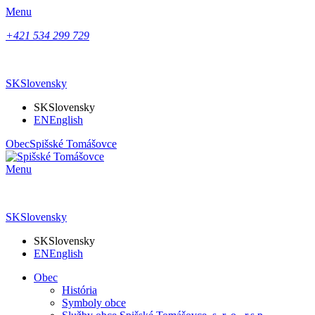
Menu
+421 534 299 729
SK
Slovensky
SK
Slovensky
EN
English
Obec
Spišské Tomášovce
Menu
SK
Slovensky
SK
Slovensky
EN
English
Obec
História
Symboly obce