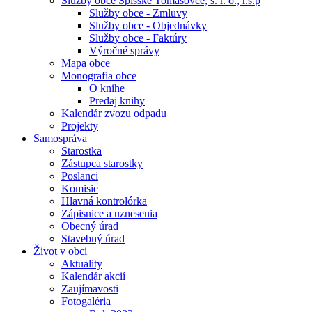
Služby obce Spišské Tomášovce, s. r. o., r.s.p
Služby obce - Zmluvy
Služby obce - Objednávky
Služby obce - Faktúry
Výročné správy
Mapa obce
Monografia obce
O knihe
Predaj knihy
Kalendár zvozu odpadu
Projekty
Samospráva
Starostka
Zástupca starostky
Poslanci
Komisie
Hlavná kontrolórka
Zápisnice a uznesenia
Obecný úrad
Stavebný úrad
Život v obci
Aktuality
Kalendár akcií
Zaujímavosti
Fotogaléria