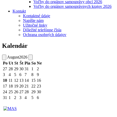
Voľby do orgánov samosprávy obcí 2026
Voľby do orgánov samosprávnych krajov 2026
Kontakt
Kontaktné údaje
Napíšte nám
Užitočné linky
Dôležité telefónne čísla
Ochrana osobných údajov
Kalendár
August
2026
Po
Ut
St
Št
Pia
So
Ne
27
28
29
30
31
1
2
3
4
5
6
7
8
9
10
11
12
13
14
15
16
17
18
19
20
21
22
23
24
25
26
27
28
29
30
31
1
2
3
4
5
6