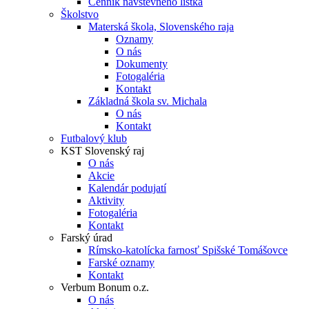
Cenník návštevného lístka
Školstvo
Materská škola, Slovenského raja
Oznamy
O nás
Dokumenty
Fotogaléria
Kontakt
Základná škola sv. Michala
O nás
Kontakt
Futbalový klub
KST Slovenský raj
O nás
Akcie
Kalendár podujatí
Aktivity
Fotogaléria
Kontakt
Farský úrad
Rímsko-katolícka farnosť Spišské Tomášovce
Farské oznamy
Kontakt
Verbum Bonum o.z.
O nás