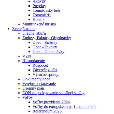
Aktivity
Projekty
Tomášovský beh
Fotogaléria
Kontakt
Multifunkčné ihrisko
Zverejňovanie
Úradná tabuľa
Zmluvy, Faktúry, Objednávky
Obec - Zmluvy
Obec - Faktúry
Obec - Objednávky
VZN
Hospodárenie
Rozpočet
Záverečný účet
Výročné správy
Dokumenty obce
Verejné obstarávanie
Územný plán
EON za poskytovanie sociálnej služby
Voľby
Voľby prezidenta 2024
Voľby do európskeho parlamentu 2024
Referendum 2026