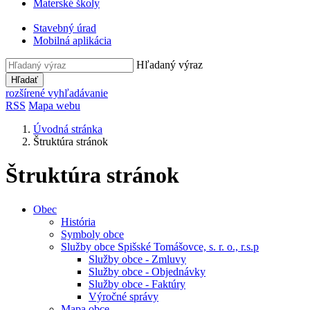
Materské školy
Stavebný úrad
Mobilná aplikácia
Hľadaný výraz
Hľadať
rozšírené vyhľadávanie
RSS
Mapa webu
Úvodná stránka
Štruktúra stránok
Štruktúra stránok
Obec
História
Symboly obce
Služby obce Spišské Tomášovce, s. r. o., r.s.p
Služby obce - Zmluvy
Služby obce - Objednávky
Služby obce - Faktúry
Výročné správy
Mapa obce