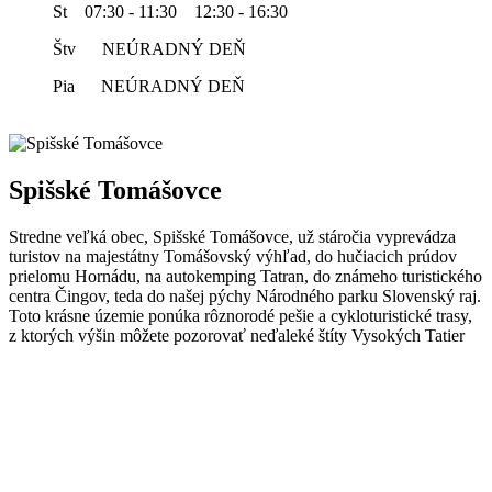
St 07:30 - 11:30 12:30 - 16:30
Štv NEÚRADNÝ DEŇ
Pia NEÚRADNÝ DEŇ
Spišské Tomášovce
Stredne veľká obec, Spišské Tomášovce, už stáročia vyprevádza
turistov na majestátny Tomášovský výhľad, do hučiacich prúdov
prielomu Hornádu, na autokemping Tatran, do známeho turistického
centra Čingov, teda do našej pýchy Národného parku Slovenský raj.
Toto krásne územie ponúka rôznorodé pešie a cykloturistické trasy,
z ktorých výšin môžete pozorovať neďaleké štíty Vysokých Tatier