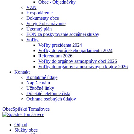
Obec - Objednávky
VZN
Hospodárenie
Dokumenty obce
Verejné obstarávanie
Územný plán
EON za poskytovanie sociálnej služby
Voľby
Voľby prezidenta 2024
Voľby do európskeho parlamentu 2024
Referendum 2026
Voľby do orgánov samosprávy obcí 2026
Voľby do orgánov samosprávnych krajov 2026
Kontakt
Kontaktné údaje
Napíšte nám
Užitočné linky
Dôležité telefónne čísla
Ochrana osobných údajov
Obec
Spišské Tomášovce
Odpad
Služby obce