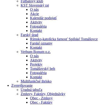
Futbalový klub
KST Slovenský raj
O nás
Akcie
Kalendár podujatí
Aktivity
Fotogaléria
Kontakt
Farský úrad
Rímsko-katolícka farnosť Spišské Tomášovce
Farské oznamy
Kontakt
Verbum Bonum o.z.
O nás
Aktivity
Projekty
Tomášovský beh
Fotogaléria
Kontakt
Multifunkčné ihrisko
Zverejňovanie
Úradná tabuľa
Zmluvy, Faktúry, Objednávky
Obec - Zmluvy
Obec - Faktúry