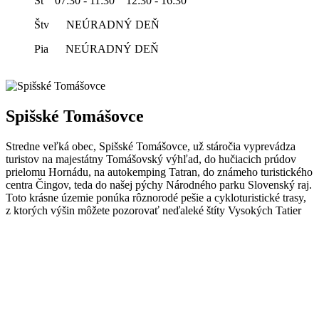
St 07:30 - 11:30 12:30 - 16:30
Štv NEÚRADNÝ DEŇ
Pia NEÚRADNÝ DEŇ
Spišské Tomášovce
Stredne veľká obec, Spišské Tomášovce, už stáročia vyprevádza
turistov na majestátny Tomášovský výhľad, do hučiacich prúdov
prielomu Hornádu, na autokemping Tatran, do známeho turistického
centra Čingov, teda do našej pýchy Národného parku Slovenský raj.
Toto krásne územie ponúka rôznorodé pešie a cykloturistické trasy,
z ktorých výšin môžete pozorovať neďaleké štíty Vysokých Tatier