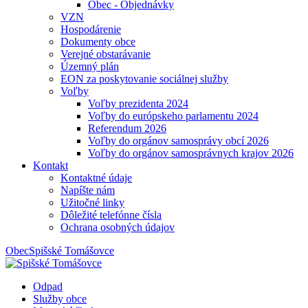
Obec - Objednávky
VZN
Hospodárenie
Dokumenty obce
Verejné obstarávanie
Územný plán
EON za poskytovanie sociálnej služby
Voľby
Voľby prezidenta 2024
Voľby do európskeho parlamentu 2024
Referendum 2026
Voľby do orgánov samosprávy obcí 2026
Voľby do orgánov samosprávnych krajov 2026
Kontakt
Kontaktné údaje
Napíšte nám
Užitočné linky
Dôležité telefónne čísla
Ochrana osobných údajov
Obec
Spišské Tomášovce
Odpad
Služby obce