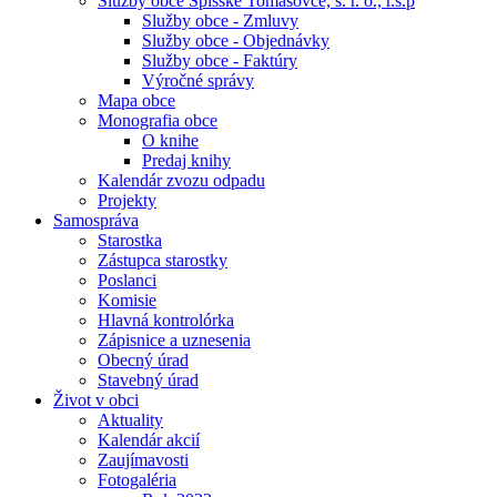
Služby obce Spišské Tomášovce, s. r. o., r.s.p
Služby obce - Zmluvy
Služby obce - Objednávky
Služby obce - Faktúry
Výročné správy
Mapa obce
Monografia obce
O knihe
Predaj knihy
Kalendár zvozu odpadu
Projekty
Samospráva
Starostka
Zástupca starostky
Poslanci
Komisie
Hlavná kontrolórka
Zápisnice a uznesenia
Obecný úrad
Stavebný úrad
Život v obci
Aktuality
Kalendár akcií
Zaujímavosti
Fotogaléria