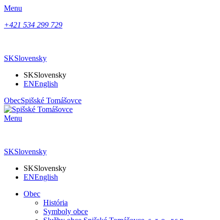
Menu
+421 534 299 729
SK
Slovensky
SK
Slovensky
EN
English
Obec
Spišské Tomášovce
Menu
SK
Slovensky
SK
Slovensky
EN
English
Obec
História
Symboly obce